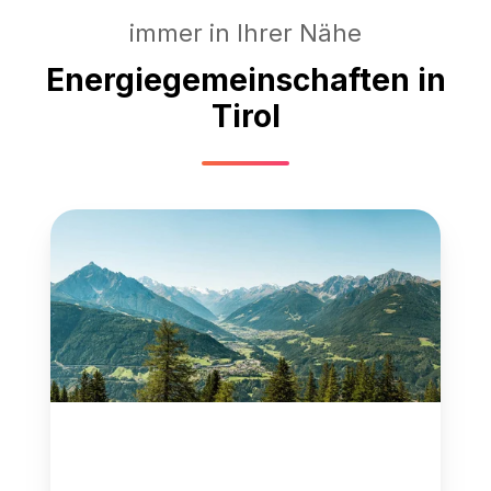
immer in Ihrer Nähe
Energiegemeinschaften in
Tirol
EEG
E
im
Fr
Stubaital
un
U